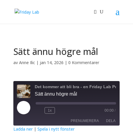
/** * Auto Complete all WooCommerce orders. */
Sätt ännu högre mål
av
Anne Ilic
|
jan 14, 2026
|
0 Kommentarer
Det kommer att bli bra - en Friday Lab Podcast
Sätt ännu högre mål
Spela
1x
00:00
/
upp
avsnitt
PRENUMERERA
DELA
Ladda ner
|
Spela i nytt fönster