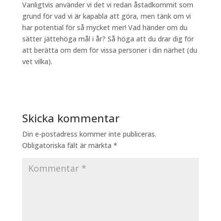
Vanligtvis använder vi det vi redan åstadkommit som
DELA
RSS-
grund för vad vi är kapabla att göra, men tänk om vi
FLÖDE
har potential för så mycket mer! Vad händer om du
LÄNK
sätter jättehöga mål i år? Så höga att du drar dig för
BÄDDA IN
att berätta om dem för vissa personer i din närhet (du
vet vilka).
Skicka kommentar
Din e-postadress kommer inte publiceras.
Obligatoriska fält är märkta
*