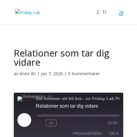
/** * Auto Complete all WooCommerce orders. */
Relationer som tar dig
vidare
av
Anne Ilic
|
jun 7, 2026
|
0 Kommentarer
Det kommer att bli bra - en Friday Lab Podcast
Relationer som tar dig vidare
Spela
1x
00:00
/
upp
avsnitt
PRENUMERERA
DELA