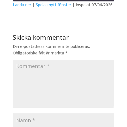
Ladda ner
|
Spela i nytt fönster
|
Inspelat 07/06/2026
DELA
RSS-
FLÖDE
LÄNK
Skicka kommentar
BÄDDA IN
Din e-postadress kommer inte publiceras.
Obligatoriska fält är märkta
*