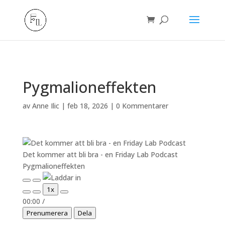
/** * Auto Complete all WooCommerce orders. */
Pygmalioneffekten
av
Anne Ilic
|
feb 18, 2026
|
0 Kommentarer
Det kommer att bli bra - en Friday Lab Podcast
Pygmalioneffekten
Spela
Pausa
1x
upp
avnitt
00:00
/
avsnitt
Prenumerera
Dela