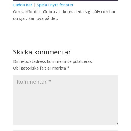
Ladda ner
|
Spela i nytt fönster
Om varför det här bra att kunna leda sig själv och hur
DELA
RSS-
du själv kan öva på det.
FLÖDE
LÄNK
BÄDDA IN
Skicka kommentar
Din e-postadress kommer inte publiceras.
Obligatoriska fält är märkta
*