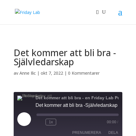
/** * Auto Complete all WooCommerce orders. */
Det kommer att bli bra -
Självledarskap
av
Anne Ilic
|
okt 7, 2022
|
0 Kommentarer
Det kommer att bli bra - en Friday Lab Podcast
Det kommer att bli bra -Självledarskap
Spela
1x
00:00
/
upp
avsnitt
PRENUMERERA
DELA