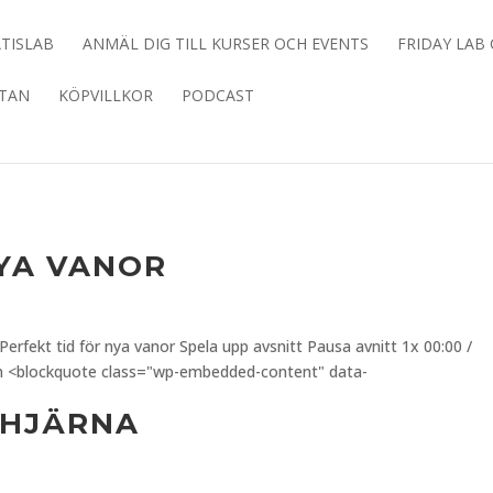
TISLAB
ANMÄL DIG TILL KURSER OCH EVENTS
FRIDAY LAB
ATAN
KÖPVILLKOR
PODCAST
NYA VANOR
erfekt tid för nya vanor Spela upp avsnitt Pausa avnitt 1x 00:00 /
n <blockquote class="wp-embedded-content" data-
 HJÄRNA