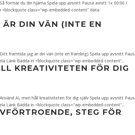
Så formar du din hjärna Spela upp avsnitt Pausa avnitt 1x 00:00 /
n <blockquote class="wp-embedded-content" data-
 ÄR DIN VÄN (INTE EN
itt framtida jag är din vän (inte en främling) Spela upp avsnitt Paus
Dela Länk Bädda in <blockquote class="wp-embedded-content"...
LL KREATIVITETEN FÖR DIG
nvänd AI, men håll kreativiteten för dig själv Spela upp avsnitt Paus
Dela Länk Bädda in <blockquote class="wp-embedded-content"...
LVFÖRTROENDE, STEG FÖR