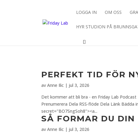
/** * Auto Complete all WooCommerce orders. */
LOGGA IN
OM OSS
GRA
HYR STUDION PÅ BRUNNSG
PERFEKT TID FÖR 
av
Anne Ilic
|
jul 3, 2026
Det kommer att bli bra - en Friday Lab Podcast P
Prenumerera Dela RSS-flöde Dela Länk Bädda i
secret="BO7SngSoh8"><a...
SÅ FORMAR DU DIN
av
Anne Ilic
|
jul 3, 2026